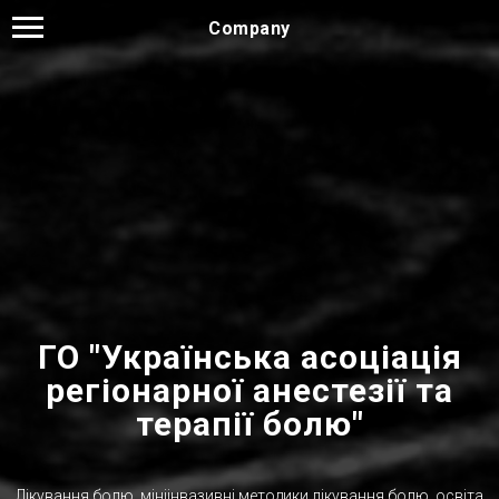
Company
ГО "Українська асоціація
регіонарної анecтезії та
терапії болю"
Лікування болю, мініінвазивні методики лікування болю, освіта